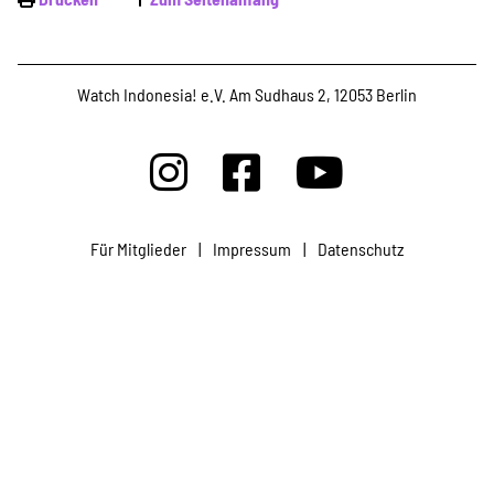
Projekte
Watch Indonesia! e.V. Am Sudhaus 2, 12053 Berlin
Kampagne
Stellenangebote
Für Mitglieder
|
Impressum
|
Datenschutz
Werde Mitglied
Newsletter abonnieren