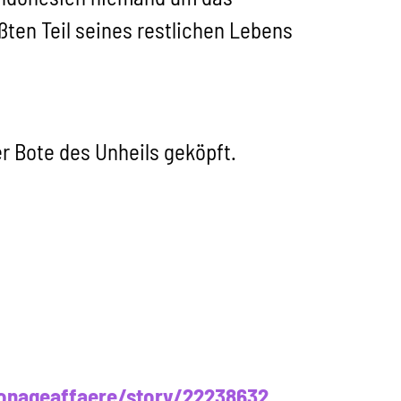
ten Teil seines restlichen Lebens
er Bote des Unheils geköpft.
ionageaffaere/story/22238632