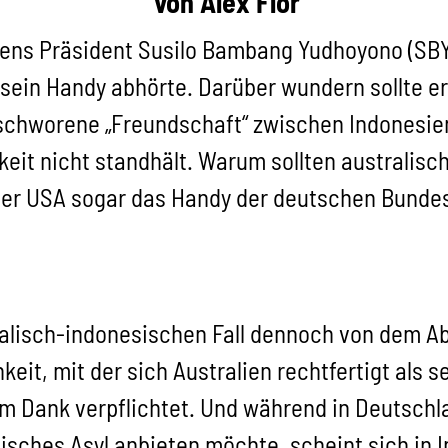
von Alex Flor
iens Präsident Susilo Bambang Yudhoyono (SBY
 sein Handy abhörte. Darüber wundern sollte er 
eschworene „Freundschaft“ zwischen Indonesie
chkeit nicht standhält. Warum sollten australi
der USA sogar das Handy der deutschen Bundes
alisch-indonesischen Fall dennoch von dem Ab
eit, mit der sich Australien rechtfertigt als 
um Dank verpflichtet. Und während in Deutsch
sches Asyl anbieten möchte, scheint sich in