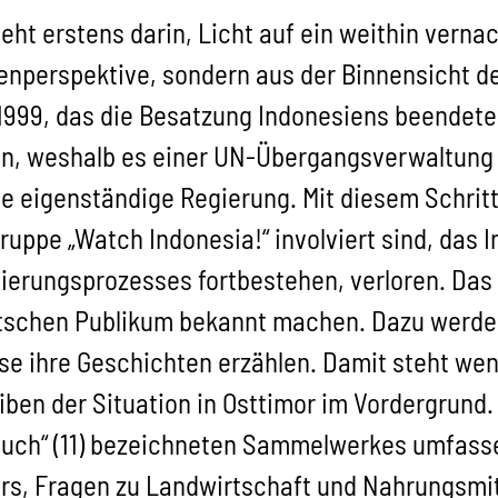
t erstens darin, Licht auf ein weithin verna
enperspektive, sondern aus der Binnensicht d
999, das die Besatzung Indonesiens beendete
, weshalb es einer UN-Übergangsverwaltung b
e eigenständige Regierung. Mit diesem Schritt
gruppe „Watch Indonesia!“ involviert sind, das
ierungsprozesses fortbestehen, verloren. Das 
schen Publikum bekannt machen. Dazu werden 
ise ihre Geschichten erzählen. Damit steht we
iben der Situation in Osttimor im Vordergrund
buch“ (11) bezeichneten Sammelwerkes umfassen
ors, Fragen zu Landwirtschaft und Nahrungsmit