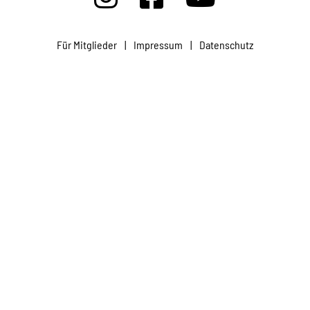
Projekte
Für Mitglieder
|
Impressum
|
Datenschutz
Kampagne
Stellenangebote
Werde Mitglied
Newsletter abonnieren