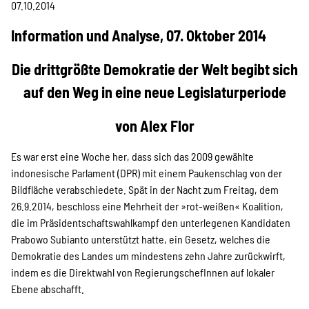
Information & Analyse
07.10.2014
Information und Analyse, 07. Oktober 2014
Pressemitteilungen &
Die drittgrößte Demokratie der Welt begibt sich
Stellungnahmen
auf den Weg in eine neue Legislaturperiode
Berichte & Petitionen
von Alex Flor
Es war erst eine Woche her, dass sich das 2009 gewählte
Informations- und
indonesische Parlament (DPR) mit einem Paukenschlag von der
Bildfläche verabschiedete. Spät in der Nacht zum Freitag, dem
Bildungsmaterialien
26.9.2014, beschloss eine Mehrheit der »rot-weißen« Koalition,
die im Präsidentschaftswahlkampf den unterlegenen Kandidaten
Prabowo Subianto unterstützt hatte, ein Gesetz, welches die
Projekte
Demokratie des Landes um mindestens zehn Jahre zurückwirft,
indem es die Direktwahl von RegierungschefInnen auf lokaler
Ebene abschafft.