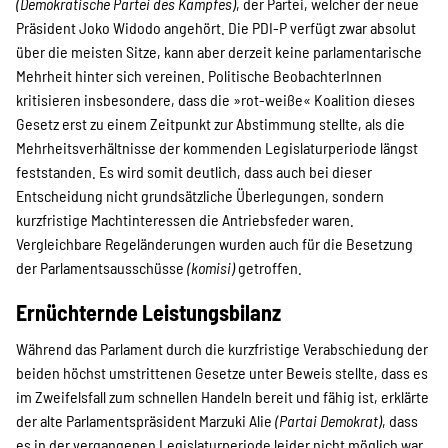
(Demokratische Partei des Kampfes)
, der Partei, welcher der neue
Präsident Joko Widodo angehört. Die PDI-P verfügt zwar absolut
über die meisten Sitze, kann aber derzeit keine parlamentarische
Mehrheit hinter sich vereinen. Politische BeobachterInnen
kritisieren insbesondere, dass die »rot-weiße« Koalition dieses
Gesetz erst zu einem Zeitpunkt zur Abstimmung stellte, als die
Mehrheitsverhältnisse der kommenden Legislaturperiode längst
feststanden. Es wird somit deutlich, dass auch bei dieser
Entscheidung nicht grundsätzliche Überlegungen, sondern
kurzfristige Machtinteressen die Antriebsfeder waren.
Vergleichbare Regeländerungen wurden auch für die Besetzung
der Parlamentsausschüsse
(komisi)
getroffen.
Ernüchternde Leistungsbilanz
Während das Parlament durch die kurzfristige Verabschiedung der
beiden höchst umstrittenen Gesetze unter Beweis stellte, dass es
im Zweifelsfall zum schnellen Handeln bereit und fähig ist, erklärte
der alte Parlamentspräsident Marzuki Alie
(Partai Demokrat)
, dass
es in der vergangenen Legislaturperiode leider nicht möglich war,