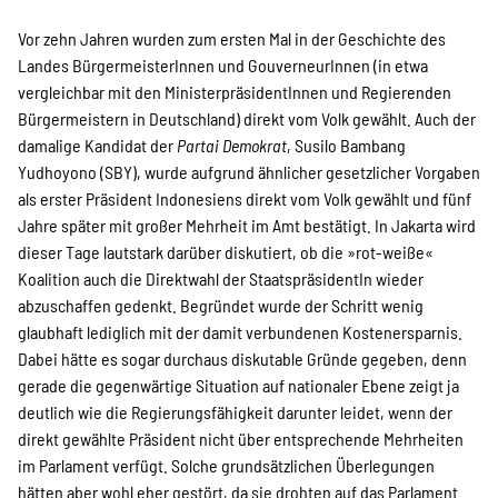
Kampagne
Vor zehn Jahren wurden zum ersten Mal in der Geschichte des
Landes BürgermeisterInnen und GouverneurInnen (in etwa
vergleichbar mit den MinisterpräsidentInnen und Regierenden
Stellenangebote
Bürgermeistern in Deutschland) direkt vom Volk gewählt. Auch der
damalige Kandidat der
Partai Demokrat
, Susilo Bambang
Yudhoyono (SBY), wurde aufgrund ähnlicher gesetzlicher Vorgaben
als erster Präsident Indonesiens direkt vom Volk gewählt und fünf
Werde Mitglied
Jahre später mit großer Mehrheit im Amt bestätigt. In Jakarta wird
dieser Tage lautstark darüber diskutiert, ob die »rot-weiße«
Koalition auch die Direktwahl der StaatspräsidentIn wieder
Newsletter abonnieren
abzuschaffen gedenkt. Begründet wurde der Schritt wenig
glaubhaft lediglich mit der damit verbundenen Kostenersparnis.
Dabei hätte es sogar durchaus diskutable Gründe gegeben, denn
gerade die gegenwärtige Situation auf nationaler Ebene zeigt ja
SPENDEN
deutlich wie die Regierungsfähigkeit darunter leidet, wenn der
direkt gewählte Präsident nicht über entsprechende Mehrheiten
im Parlament verfügt. Solche grundsätzlichen Überlegungen
Über uns
hätten aber wohl eher gestört, da sie drohten auf das Parlament