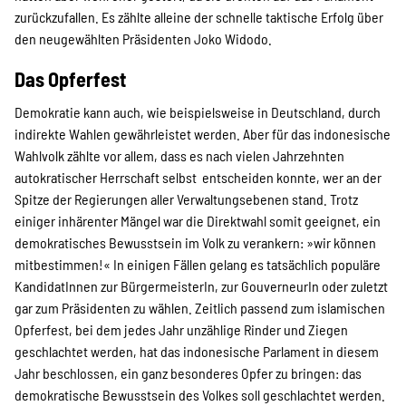
zurückzufallen. Es zählte alleine der schnelle taktische Erfolg über
den neugewählten Präsidenten Joko Widodo.
Transparenz
Das Opferfest
Demokratie kann auch, wie beispielsweise in Deutschland, durch
Kontakt
indirekte Wahlen gewährleistet werden. Aber für das indonesische
Wahlvolk zählte vor allem, dass es nach vielen Jahrzehnten
autokratischer Herrschaft selbst entscheiden konnte, wer an der
Spitze der Regierungen aller Verwaltungsebenen stand. Trotz
english
einiger inhärenter Mängel war die Direktwahl somit geeignet, ein
demokratisches Bewusstsein im Volk zu verankern: »wir können
mitbestimmen!« In einigen Fällen gelang es tatsächlich populäre
Indonesian
KandidatInnen zur BürgermeisterIn, zur GouverneurIn oder zuletzt
gar zum Präsidenten zu wählen. Zeitlich passend zum islamischen
Opferfest, bei dem jedes Jahr unzählige Rinder und Ziegen
Suche
geschlachtet werden, hat das indonesische Parlament in diesem
Jahr beschlossen, ein ganz besonderes Opfer zu bringen: das
demokratische Bewusstsein des Volkes soll geschlachtet werden.