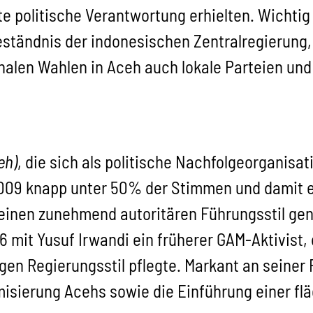
fte politische Verantwortung erhielten. Wichti
tändnis der indonesischen Zentralregierung, 
onalen Wahlen in Aceh auch lokale Parteien u
eh)
, die sich als politische Nachfolgeorganisat
009 knapp unter 50% der Stimmen und damit ei
r einen zunehmend autoritären Führungsstil ge
it Yusuf Irwandi ein früherer GAM-Aktivist, d
en Regierungsstil pflegte. Markant an seiner 
misierung Acehs sowie die Einführung einer f