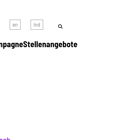
mpagne
Stellenangebote
aceh