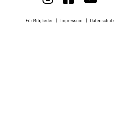
Projekte
Für Mitglieder
|
Impressum
|
Datenschutz
Kampagne
Stellenangebote
Werde Mitglied
Newsletter abonnieren