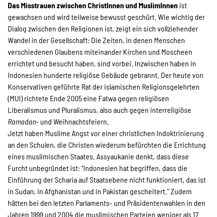
Das Misstrauen zwischen ChristInnen und MuslimInnen
ist
gewachsen und wird teilweise bewusst geschürt. Wie wichtig der
Dialog zwischen den Religionen ist, zeigt ein sich vollziehender
Wandel in der Gesellschaft: Die Zeiten, in denen Menschen
verschiedenen Glaubens miteinander Kirchen und Moscheen
errichtet und besucht haben, sind vorbei. Inzwischen haben in
Indonesien hunderte religiöse Gebäude gebrannt. Der heute von
Konservativen geführte Rat der islamischen Religionsgelehrten
(MUI) richtete Ende 2005 eine Fatwa gegen religiösen
Liberalismus und Pluralismus, also auch gegen interreligiöse
Ramadan
- und Weihnachtsfeiern.
Jetzt haben Muslime Angst vor einer christlichen Indoktrinierung
an den Schulen, die Christen wiederum befürchten die Errichtung
eines muslimischen Staates. Assyaukanie denkt, dass diese
Furcht unbegründet ist: "Indonesien hat begriffen, dass die
Einführung der Scharia auf Staatsebene nicht funktioniert, das ist
in Sudan, in Afghanistan und in Pakistan gescheitert." Zudem
hätten bei den letzten Parlaments- und Präsidentenwahlen in den
Jahren 1999 und 2004 die muslimischen Parteien weniger als 17