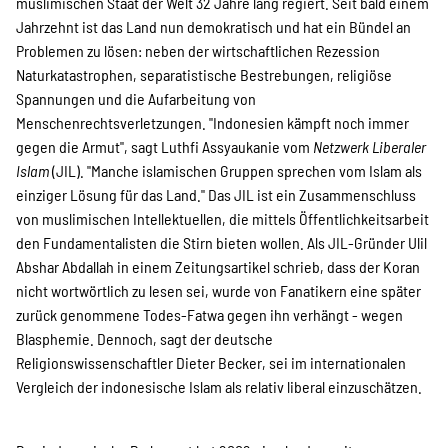
SPENDEN
muslimischen Staat der Welt 32 Jahre lang regiert. Seit bald einem
Jahrzehnt ist das Land nun demokratisch und hat ein Bündel an
Problemen zu lösen: neben der wirtschaftlichen Rezession
Naturkatastrophen, separatistische Bestrebungen, religiöse
Über uns
Spannungen und die Aufarbeitung von
Menschenrechtsverletzungen. "Indonesien kämpft noch immer
gegen die Armut", sagt Luthfi Assyaukanie vom
Netzwerk Liberaler
Transparenz
Islam
(JIL). "Manche islamischen Gruppen sprechen vom Islam als
einziger Lösung für das Land." Das JIL ist ein Zusammenschluss
von muslimischen Intellektuellen, die mittels Öffentlichkeitsarbeit
Kontakt
den Fundamentalisten die Stirn bieten wollen. Als JIL-Gründer Ulil
Abshar Abdallah in einem Zeitungsartikel schrieb, dass der Koran
nicht wortwörtlich zu lesen sei, wurde von Fanatikern eine später
zurück genommene Todes-Fatwa gegen ihn verhängt - wegen
english
Blasphemie. Dennoch, sagt der deutsche
Religionswissenschaftler Dieter Becker, sei im internationalen
Vergleich der indonesische Islam als relativ liberal einzuschätzen.
Indonesian