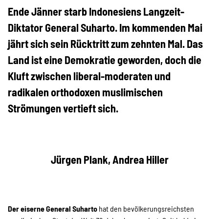
Projekte
Ende Jänner starb Indonesiens Langzeit-
Diktator General Suharto. Im kommenden Mai
jährt sich sein Rücktritt zum zehnten Mal. Das
Kampagne
Land ist eine Demokratie geworden, doch die
Kluft zwischen liberal-moderaten und
radikalen orthodoxen muslimischen
Stellenangebote
Strömungen vertieft sich.
Werde Mitglied
Jürgen Plank, Andrea Hiller
Newsletter abonnieren
Der eiserne General Suharto
hat den bevölkerungsreichsten