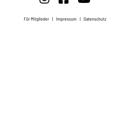
Projekte
Für Mitglieder
|
Impressum
|
Datenschutz
Kampagne
Stellenangebote
Werde Mitglied
Newsletter abonnieren