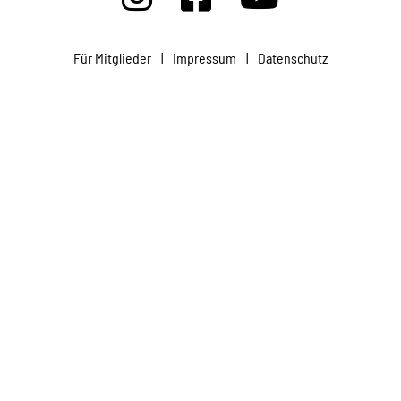
Projekte
Für Mitglieder
|
Impressum
|
Datenschutz
Kampagne
Stellenangebote
Werde Mitglied
Newsletter abonnieren