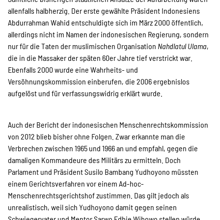
allenfalls halbherzig. Der erste gewählte Präsident Indonesiens
Abdurrahman Wahid entschuldigte sich im März 2000 öffentlich,
allerdings nicht im Namen der indonesischen Regierung, sondern
nur für die Taten der muslimischen Organisation
Nahdlatul Ulama
,
die in die Massaker der späten 60er Jahre tief verstrickt war.
Ebenfalls 2000 wurde eine Wahrheits- und
Versöhnungskommission einberufen, die 2006 ergebnislos
aufgelöst und für verfassungswidrig erklärt wurde.
Auch der Bericht der indonesischen Menschenrechtskommission
von 2012 blieb bisher ohne Folgen. Zwar erkannte man die
Verbrechen zwischen 1965 und 1966 an und empfahl, gegen die
damaligen Kommandeure des Militärs zu ermitteln. Doch
Parlament und Präsident Susilo Bambang Yudhoyono müssten
einem Gerichtsverfahren vor einem Ad-hoc-
Menschenrechtsgerichtshof zustimmen. Das gilt jedoch als
unrealistisch, weil sich Yudhoyono damit gegen seinen
Schwiegervater und Mentor Sarwo Edhie Wibowo stellen würde,