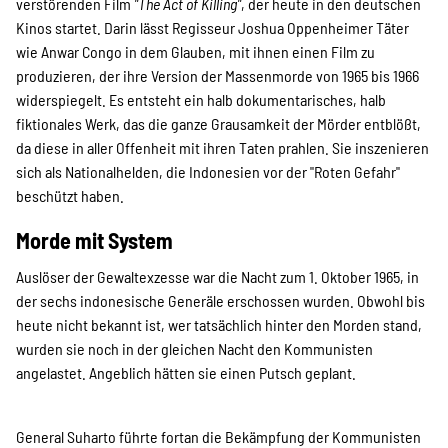
SPENDEN
verstörenden Film
"The Act of Killing"
, der heute in den deutschen
Kinos startet. Darin lässt Regisseur Joshua Oppenheimer Täter
wie Anwar Congo in dem Glauben, mit ihnen einen Film zu
Über uns
produzieren, der ihre Version der Massenmorde von 1965 bis 1966
widerspiegelt. Es entsteht ein halb dokumentarisches, halb
fiktionales Werk, das die ganze Grausamkeit der Mörder entblößt,
da diese in aller Offenheit mit ihren Taten prahlen. Sie inszenieren
Transparenz
sich als Nationalhelden, die Indonesien vor der "Roten Gefahr"
beschützt haben.
Kontakt
Morde mit System
Auslöser der Gewaltexzesse war die Nacht zum 1. Oktober 1965, in
der sechs indonesische Generäle erschossen wurden. Obwohl bis
english
heute nicht bekannt ist, wer tatsächlich hinter den Morden stand,
wurden sie noch in der gleichen Nacht den Kommunisten
angelastet. Angeblich hätten sie einen Putsch geplant.
Indonesian
General Suharto führte fortan die Bekämpfung der Kommunisten