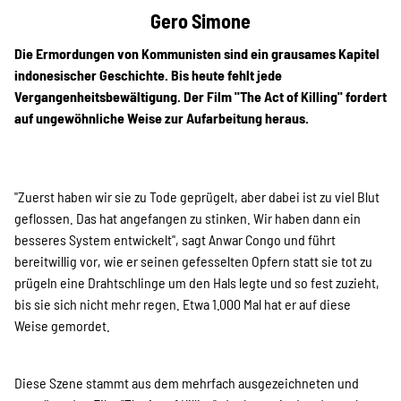
Projekte
Gero Simone
Die Ermordungen von Kommunisten sind ein grausames Kapitel
indonesischer Geschichte. Bis heute fehlt jede
Kampagne
Vergangenheitsbewältigung. Der Film "The Act of Killing" fordert
auf ungewöhnliche Weise zur Aufarbeitung heraus.
Stellenangebote
"Zuerst haben wir sie zu Tode geprügelt, aber dabei ist zu viel Blut
geflossen. Das hat angefangen zu stinken. Wir haben dann ein
besseres System entwickelt", sagt Anwar Congo und führt
Werde Mitglied
bereitwillig vor, wie er seinen gefesselten Opfern statt sie tot zu
prügeln eine Drahtschlinge um den Hals legte und so fest zuzieht,
bis sie sich nicht mehr regen. Etwa 1.000 Mal hat er auf diese
Newsletter abonnieren
Weise gemordet.
Diese Szene stammt aus dem mehrfach ausgezeichneten und