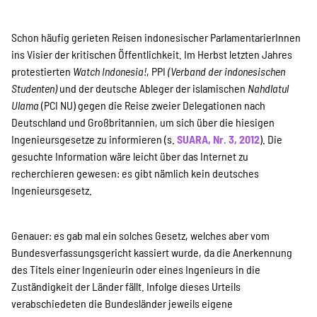
Kampagne
Schon häufig gerieten Reisen indonesischer ParlamentarierInnen
ins Visier der kritischen Öffentlichkeit. Im Herbst letzten Jahres
Stellenangebote
protestierten
Watch Indonesia!
, PPI
(Verband der indonesischen
Studenten)
und der deutsche Ableger der islamischen
Nahdlatul
Ulama
(PCI NU) gegen die Reise zweier Delegationen nach
Deutschland und Großbritannien, um sich über die hiesigen
Werde Mitglied
Ingenieursgesetze zu informieren (s.
SUARA, Nr. 3, 2012
). Die
gesuchte Information wäre leicht über das Internet zu
recherchieren gewesen: es gibt nämlich kein deutsches
Newsletter abonnieren
Ingenieursgesetz.
Genauer: es gab mal ein solches Gesetz, welches aber vom
SPENDEN
Bundesverfassungsgericht kassiert wurde, da die Anerkennung
des Titels einer Ingenieurin oder eines Ingenieurs in die
Zuständigkeit der Länder fällt. Infolge dieses Urteils
verabschiedeten die Bundesländer jeweils eigene
Über uns