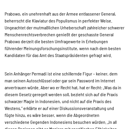
Prabowo, ein unehrenhaft aus der Armee entlassener General,
beherrscht die Klaviatur des Populismus in perfekter Weise.
Ungeachtet der mutmaßlichen Urheberschaft zahlreicher schwerer
Menschenrechtsverbrechen genießt der geschasste General
Prabowo derzeit die besten Umfragewerte in Erhebungen
führender Meinungsforschungsinstitute, wenn nach dem besten
Kandidaten für das Amt des Staatspräsidenten gefragt wird.
Sein Anhänger Permadi ist eine schillernde Figur – keiner, dem
man seinen Autoschlüssel oder gar sein Password im Internet
anvertrauen würde. Aber wo er Recht hat, hat er Recht: „Was da in
diesem Gesetz geregelt werden soll, bezieht sich auf die Praxis
schwarzer Magie in Indonesien, und nicht auf die Praxis des
Westens,“ erklärte er auf einer Diskussionsveranstaltung und
fügte hinzu, es wäre besser, wenn die Abgeordneten
verschiedene Gegenden Indonesiens besuchen würden. „In all
diesen Regionen gibt es Magiere mit spezifischen Fähigkeiten.