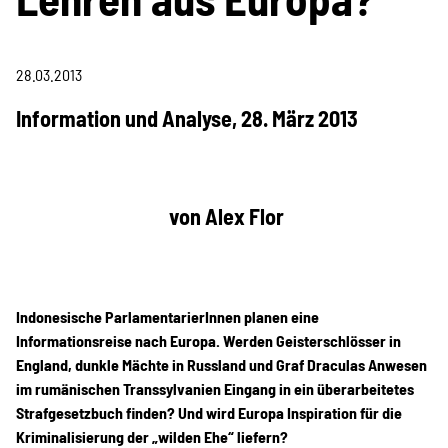
Information & Analyse
Pressemitteilungen &
28.03.2013
Stellungnahmen
Information und Analyse, 28. März 2013
Berichte & Petitionen
von Alex Flor
Informations- und
Bildungsmaterialien
Indonesische ParlamentarierInnen planen eine
Informationsreise nach Europa. Werden Geisterschlösser in
Projekte
England, dunkle Mächte in Russland und Graf Draculas Anwesen
im rumänischen Transsylvanien Eingang in ein überarbeitetes
Strafgesetzbuch finden? Und wird Europa Inspiration für die
Kriminalisierung der „wilden Ehe“ liefern?