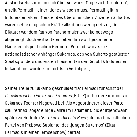
Auslandsreise, nur um sich über schwarze Magie zu informieren“,
urteilt Permadi – einer, der es wissen muss. Permadi, gilt in
Indonesien als ein Meister des Übersinnlichen. Zuzeiten Suhartos
waren seine magischen Kräfte allerdings wenig gefragt. Der
Diktator war dem Rat von Paranormalen zwar keineswegs
abgeneigt, doch vertraute er lieber ihm wohl gesonnenen
Magieren als politischen Gegnern. Permadi war als erz-
nationalistischer Anhänger Sukarnos, des von Suharto gestürzten
Staatsgründers und ersten Präsidenten der Republik Indonesien,
bekannt und wurde zum politisch Verfolgten.
Seiner Treue zu Sukarno geschuldet trat Permadi zunächst der
Demokratischen Partei des Kampfes
(PDI-P) unter der Führung von
Sukarnos Tochter Megawati bei. Als Abgeordneter dieser Partei
saß Permadi sogar einige Jahre im Parlament, bis er irgendwann
später zu Gerindra
(Gerakan Indonesia Raya)
, der nationalistischen
Partei von Prabowo Subianto, des „jungen Sukarnos“ (Zitat
Permadis in einer Fernsehshow) beitrat.