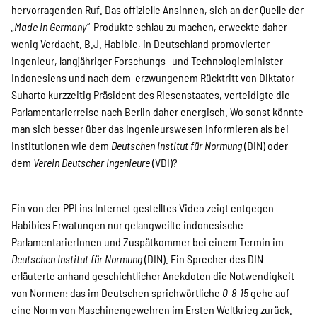
hervorragenden Ruf. Das offizielle Ansinnen, sich an der Quelle der
„Made in Germany“
-Produkte schlau zu machen, erweckte daher
wenig Verdacht. B.J. Habibie, in Deutschland promovierter
Ingenieur, langjähriger Forschungs- und Technologieminister
Indonesiens und nach dem erzwungenem Rücktritt von Diktator
Suharto kurzzeitig Präsident des Riesenstaates, verteidigte die
Parlamentarierreise nach Berlin daher energisch. Wo sonst könnte
man sich besser über das Ingenieurswesen informieren als bei
Institutionen wie dem
Deutschen Institut für Normung
(DIN) oder
dem
Verein Deutscher Ingenieure
(VDI)?
Ein von der PPI ins Internet gestelltes Video zeigt entgegen
Habibies Erwatungen nur gelangweilte indonesische
ParlamentarierInnen und Zuspätkommer bei einem Termin im
Deutschen Institut für Normung
(DIN). Ein Sprecher des DIN
erläuterte anhand geschichtlicher Anekdoten die Notwendigkeit
von Normen: das im Deutschen sprichwörtliche
0-8-15
gehe auf
eine Norm von Maschinengewehren im Ersten Weltkrieg zurück.