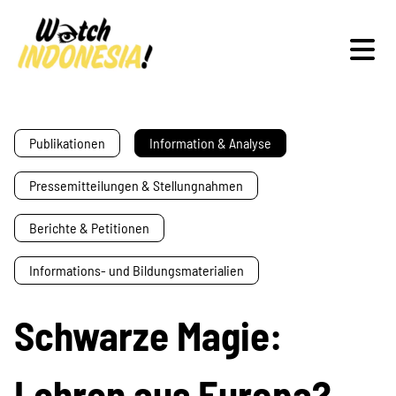
Schwerpunkte
Publikationen
Information & Analyse
Pressemitteilungen & Stellungnahmen
Veranstaltungen
Berichte & Petitionen
Informations- und Bildungsmaterialien
Publikationen
Schwarze Magie:
Lehren aus Europa?