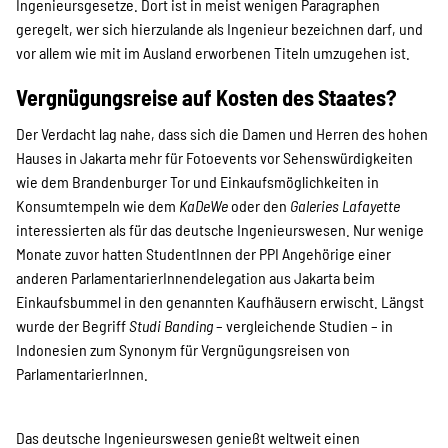
Ingenieursgesetze. Dort ist in meist wenigen Paragraphen
geregelt, wer sich hierzulande als Ingenieur bezeichnen darf, und
vor allem wie mit im Ausland erworbenen Titeln umzugehen ist.
Transparenz
Vergnügungsreise auf Kosten des Staates?
Der Verdacht lag nahe, dass sich die Damen und Herren des hohen
Kontakt
Hauses in Jakarta mehr für Fotoevents vor Sehenswürdigkeiten
wie dem Brandenburger Tor und Einkaufsmöglichkeiten in
Konsumtempeln wie dem
KaDeWe
oder den
Galeries Lafayette
english
interessierten als für das deutsche Ingenieurswesen. Nur wenige
Monate zuvor hatten StudentInnen der PPI Angehörige einer
anderen ParlamentarierInnendelegation aus Jakarta beim
Indonesian
Einkaufsbummel in den genannten Kaufhäusern erwischt. Längst
wurde der Begriff
Studi Banding
– vergleichende Studien – in
Indonesien zum Synonym für Vergnügungsreisen von
ParlamentarierInnen.
Suche
Das deutsche Ingenieurswesen genießt weltweit einen