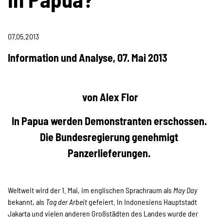
Information & Analyse
Pressemitteilungen &
07.05.2013
Stellungnahmen
Information und Analyse, 07. Mai 2013
Berichte & Petitionen
von Alex Flor
Informations- und
In Papua werden Demonstranten erschossen.
Die Bundesregierung genehmigt
Bildungsmaterialien
Panzerlieferungen.
Projekte
Weltweit wird der 1. Mai, im englischen Sprachraum als
May Day
bekannt, als
Tag der Arbeit
gefeiert. In Indonesiens Hauptstadt
Jakarta und vielen anderen Großstädten des Landes wurde der