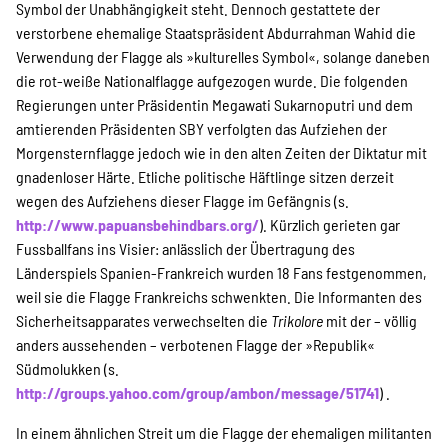
Symbol der Unabhängigkeit steht. Dennoch gestattete der
verstorbene ehemalige Staatspräsident Abdurrahman Wahid die
Verwendung der Flagge als »kulturelles Symbol«, solange daneben
die rot-weiße Nationalflagge aufgezogen wurde. Die folgenden
Regierungen unter Präsidentin Megawati Sukarnoputri und dem
amtierenden Präsidenten SBY verfolgten das Aufziehen der
Morgensternflagge jedoch wie in den alten Zeiten der Diktatur mit
gnadenloser Härte. Etliche politische Häftlinge sitzen derzeit
wegen des Aufziehens dieser Flagge im Gefängnis (s.
http://www.papuansbehindbars.org/
). Kürzlich gerieten gar
Fussballfans ins Visier: anlässlich der Übertragung des
Länderspiels Spanien-Frankreich wurden 18 Fans festgenommen,
weil sie die Flagge Frankreichs schwenkten. Die Informanten des
Sicherheitsapparates verwechselten die
Trikolore
mit der – völlig
anders aussehenden – verbotenen Flagge der »Republik«
Südmolukken (s.
http://groups.yahoo.com/group/ambon/message/51741
) .
In einem ähnlichen Streit um die Flagge der ehemaligen militanten