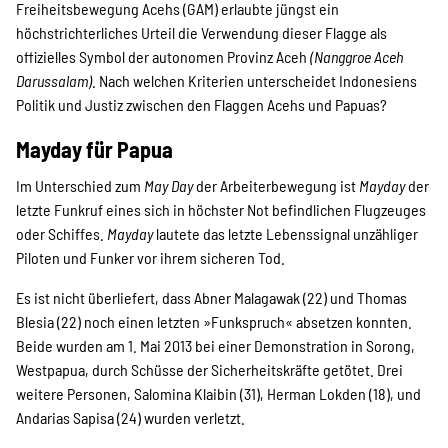
Freiheitsbewegung Acehs (GAM) erlaubte jüngst ein
höchstrichterliches Urteil die Verwendung dieser Flagge als
offizielles Symbol der autonomen Provinz Aceh
(Nanggroe Aceh
Darussalam)
. Nach welchen Kriterien unterscheidet Indonesiens
Politik und Justiz zwischen den Flaggen Acehs und Papuas?
Mayday für Papua
Im Unterschied zum
May Day
der Arbeiterbewegung ist
Mayday
der
letzte Funkruf eines sich in höchster Not befindlichen Flugzeuges
oder Schiffes.
Mayday
lautete das letzte Lebenssignal unzähliger
Piloten und Funker vor ihrem sicheren Tod.
Es ist nicht überliefert, dass Abner Malagawak (22) und Thomas
Blesia (22) noch einen letzten »Funkspruch« absetzen konnten.
Beide wurden am 1. Mai 2013 bei einer Demonstration in Sorong,
Westpapua, durch Schüsse der Sicherheitskräfte getötet. Drei
weitere Personen, Salomina Klaibin (31), Herman Lokden (18), und
Andarias Sapisa (24) wurden verletzt.