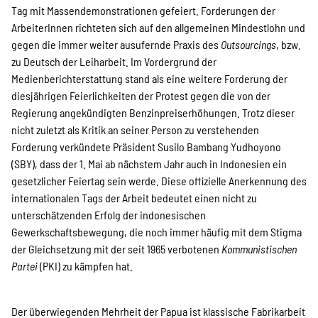
Kampagne
Tag mit Massendemonstrationen gefeiert. Forderungen der
ArbeiterInnen richteten sich auf den allgemeinen Mindestlohn und
gegen die immer weiter ausufernde Praxis des
Outsourcings
, bzw.
zu Deutsch der Leiharbeit. Im Vordergrund der
Stellenangebote
Medienberichterstattung stand als eine weitere Forderung der
diesjährigen Feierlichkeiten der Protest gegen die von der
Regierung angekündigten Benzinpreiserhöhungen. Trotz dieser
nicht zuletzt als Kritik an seiner Person zu verstehenden
Werde Mitglied
Forderung verkündete Präsident Susilo Bambang Yudhoyono
(SBY), dass der 1. Mai ab nächstem Jahr auch in Indonesien ein
gesetzlicher Feiertag sein werde. Diese offizielle Anerkennung des
Newsletter abonnieren
internationalen Tags der Arbeit bedeutet einen nicht zu
unterschätzenden Erfolg der indonesischen
Gewerkschaftsbewegung, die noch immer häufig mit dem Stigma
SPENDEN
der Gleichsetzung mit der seit 1965 verbotenen
Kommunistischen
Partei
(PKI) zu kämpfen hat.
Über uns
Der überwiegenden Mehrheit der Papua ist klassische Fabrikarbeit