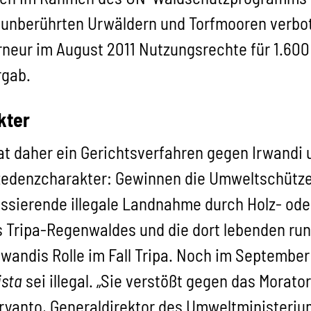
 unberührten Urwäldern und Torfmooren verbo
rneur im August 2011 Nutzungsrechte für 1.60
rgab.
kter
at daher ein Gerichtsverfahren gegen Irwand
zedenzcharakter: Gewinnen die Umweltschützer
ssierende illegale Landnahme durch Holz- oder
des Tripa-Regenwaldes und die dort lebenden ru
Irwandis Rolle im Fall Tripa. Noch im Septemb
ista
sei illegal. „Sie verstößt gegen das Morat
ryanto, Generaldirektor des Umweltministerium