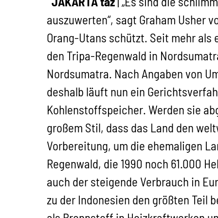
JAKARTA taz
| „Es sind die schlim
auszuwerten“, sagt Graham Usher v
Orang-Utans schützt. Seit mehr als 
den Tripa-Regenwald in Nordsumatra h
Nordsumatra. Nach Angaben von Umw
deshalb läuft nun ein Gerichtsverf
Kohlenstoffspeicher. Werden sie abg
großem Stil, dass das Land den welt
Vorbereitung, um die ehemaligen Lan
Regenwald, die 1990 noch 61.000 Hek
auch der steigende Verbrauch in Eur
zu der Indonesien den größten Teil 
als Brennstoff in Heizkraftwerken u