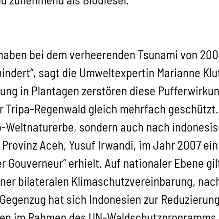
haben bei dem verheerenden Tsunami von 2004
indert“, sagt die Umweltexpertin Marianne Kl
ng in Plantagen zerstören diese Pufferwirkung
der Tripa-Regenwald gleich mehrfach geschützt
o-Weltnaturerbe, sondern auch nach indonesis
r Provinz Aceh, Yusuf Irwandi, im Jahr 2007 ei
r Gouverneur“ erhielt. Auf nationaler Ebene gil
einer bilateralen Klimaschutzvereinbarung, na
Im Gegenzug hat sich Indonesien zur Reduzieru
nen im Rahmen des UN-Waldschutzprogramms R