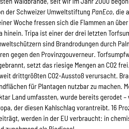
msten Waldbrände, seit wir im Jahr 2000 begon
on der Schweizer Umweltstiftung
PanEco
, die
einer Woche fressen sich die Flammen an über
inein. Tripa ist einer der drei letzten Torfs
eltschützern sind Brandrodungen durch Palm
ahren gegen den Provinzgouverneur. Torfsumpfw
ebrannt, setzt das riesige Mengen an CO2 frei.
weit drittgrößten CO2-Ausstoß verursacht. Bran
dflächen für Plantagen nutzbar zu machen. Meh
tar Land umfassten, wurde bereits gerodet – v
opa, der diesen Kahlschlag vorantreibt. 16 Pro
beiträgt, werden in der EU verbraucht: in che
nd zunehmend als Biodiesel.