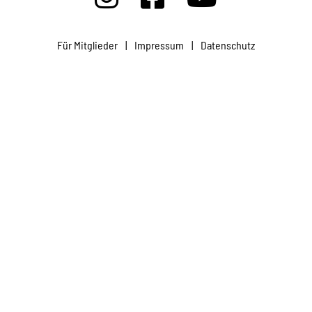
Projekte
Für Mitglieder
|
Impressum
|
Datenschutz
Kampagne
Stellenangebote
Werde Mitglied
Newsletter abonnieren