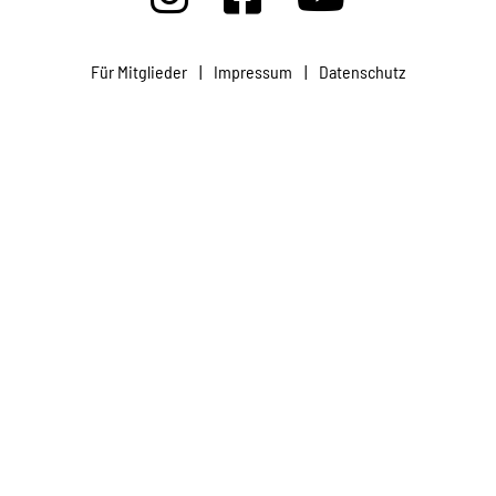
Projekte
Für Mitglieder
|
Impressum
|
Datenschutz
Kampagne
Stellenangebote
Werde Mitglied
Newsletter abonnieren