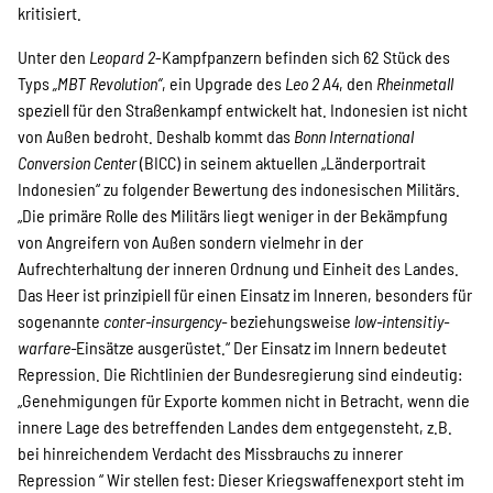
SPENDEN
kritisiert.
Unter den
Leopard 2
-Kampfpanzern befinden sich 62 Stück des
Über uns
Typs
„MBT Revolution“
, ein Upgrade des
Leo 2 A4
, den
Rheinmetall
speziell für den Straßenkampf entwickelt hat. Indonesien ist nicht
von Außen bedroht. Deshalb kommt das
Bonn International
Conversion Center
(BICC) in seinem aktuellen „Länderportrait
Transparenz
Indonesien“ zu folgender Bewertung des indonesischen Militärs.
„Die primäre Rolle des Militärs liegt weniger in der Bekämpfung
von Angreifern von Außen sondern vielmehr in der
Kontakt
Aufrechterhaltung der inneren Ordnung und Einheit des Landes.
Das Heer ist prinzipiell für einen Einsatz im Inneren, besonders für
sogenannte
conter-insurgency-
beziehungsweise
low-intensitiy-
english
warfare-
Einsätze ausgerüstet.“ Der Einsatz im Innern bedeutet
Repression. Die Richtlinien der Bundesregierung sind eindeutig:
„Genehmigungen für Exporte kommen nicht in Betracht, wenn die
innere Lage des betreffenden Landes dem entgegensteht, z.B.
Indonesian
bei hinreichendem Verdacht des Missbrauchs zu innerer
Repression “ Wir stellen fest: Dieser Kriegswaffenexport steht im