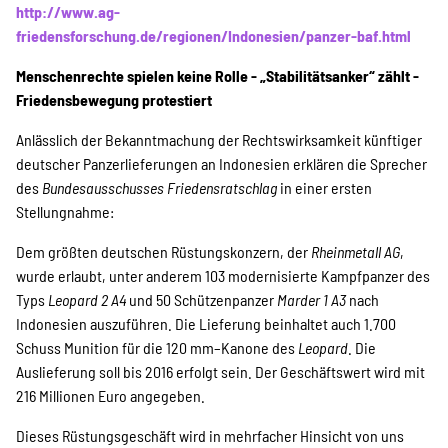
Projekte
http://www.ag-
friedensforschung.de/regionen/Indonesien/panzer-baf.html
Menschenrechte spielen keine Rolle - „Stabilitätsanker“ zählt -
Kampagne
Friedensbewegung protestiert
Anlässlich der Bekanntmachung der Rechtswirksamkeit künftiger
deutscher Panzerlieferungen an Indonesien erklären die Sprecher
des
Bundesausschusses Friedensratschlag
Stellenangebote
in einer ersten
Stellungnahme:
Dem größten deutschen Rüstungskonzern, der
Rheinmetall AG
,
wurde erlaubt, unter anderem 103 modernisierte Kampfpanzer des
Werde Mitglied
Typs
Leopard 2 A4
und 50 Schützenpanzer
Marder 1 A3
nach
Indonesien auszuführen. Die Lieferung beinhaltet auch 1.700
Schuss Munition für die 120 mm–Kanone des
Leopard
. Die
Newsletter abonnieren
Auslieferung soll bis 2016 erfolgt sein. Der Geschäftswert wird mit
216 Millionen Euro angegeben.
Dieses Rüstungsgeschäft wird in mehrfacher Hinsicht von uns