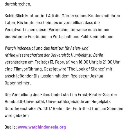
SPENDEN
durchbrechen.
Schließlich konfrontiert Adi die Mörder seines Bruders mit ihren
Über uns
Taten. Bis heute erscheint es unvorstellbar, dass die
Verantwortlichen dieser Verbrechen teilweise noch immer
bedeutende Positionen in Wirtschaft und Politik einnehmen.
Transparenz
Watch Indonesia!
und das
Institut für Asien- und
Afrikawissenschaften der Universität Humboldt zu Berlin
veranstalten am Freitag (13. Februar) von 18:00 Uhr bis 21:00 Uhr
Kontakt
eine Filmvorführung. Gezeigt wird "The Look of Silence" mit
anschließender Diskussion mit dem Regisseur Joshua
Oppenheimer.
english
Die Vorstellung des Films findet statt im Ernst-Reuter-Saal der
Humboldt-Universität, Universitätsgebäude am Hegelplatz,
Dorotheenstraße 24, 10117 Berlin. Der Eintritt ist frei; um Spenden
Indonesian
wird gebeten.
Quelle:
www.watchindonesia.org