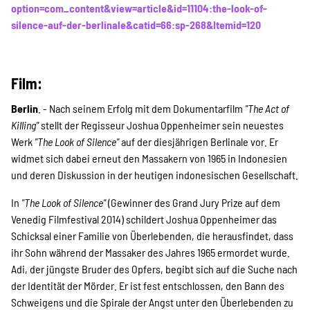
Projekte
option=com_content&view=article&id=11104:the-look-of-
silence-auf-der-berlinale&catid=66:sp-268&Itemid=120
Kampagne
Film:
Berlin
. - Nach seinem Erfolg mit dem Dokumentarfilm
"The Act of
Killing"
stellt der Regisseur Joshua Oppenheimer sein neuestes
Stellenangebote
Werk
"The Look of Silence"
auf der diesjährigen Berlinale vor. Er
widmet sich dabei erneut den Massakern von 1965 in Indonesien
und deren Diskussion in der heutigen indonesischen Gesellschaft.
Werde Mitglied
In
"The Look of Silence"
(Gewinner des Grand Jury Prize auf dem
Venedig Filmfestival 2014) schildert Joshua Oppenheimer das
Schicksal einer Familie von Überlebenden, die herausfindet, dass
Newsletter abonnieren
ihr Sohn während der Massaker des Jahres 1965 ermordet wurde.
Adi, der jüngste Bruder des Opfers, begibt sich auf die Suche nach
der Identität der Mörder. Er ist fest entschlossen, den Bann des
Schweigens und die Spirale der Angst unter den Überlebenden zu