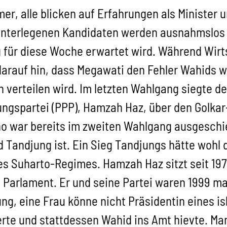
mer, alle blicken auf Erfahrungen als Minister
unterlegenen Kandidaten werden ausnahmslos a
 für diese Woche erwartet wird. Während Wirts
darauf hin, dass Megawati den Fehler Wahids 
 verteilen wird. Im letzten Wahlgang siegte de
ungspartei (PPP), Hamzah Haz, über den Golka
o war bereits im zweiten Wahlgang ausgesch
d Tandjung ist. Ein Sieg Tandjungs hätte wohl d
s Suharto-Regimes. Hamzah Haz sitzt seit 1971
m Parlament. Er und seine Partei waren 1999 
ung, eine Frau könne nicht Präsidentin eines i
rte und stattdessen Wahid ins Amt hievte. Ma