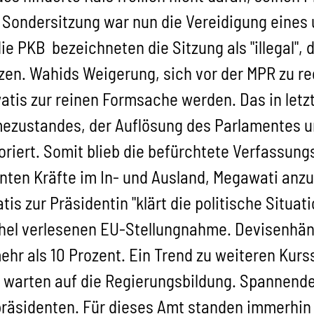
 Sondersitzung war nun die Vereidigung eines 
 PKB bezeichneten die Sitzung als "illegal", 
en. Wahids Weigerung, sich vor der MPR zu rec
is zur reinen Formsache werden. Das in letz
ezustandes, der Auflösung des Parlamentes u
noriert. Somit blieb die befürchtete Verfassun
vanten Kräfte im In- und Ausland, Megawati an
s zur Präsidentin "klärt die politische Situati
hel verlesenen EU-Stellungnahme. Devisenhän
hr als 10 Prozent. Ein Trend zu weiteren Kurs
 warten auf die Regierungsbildung. Spannende
präsidenten. Für dieses Amt standen immerhin 