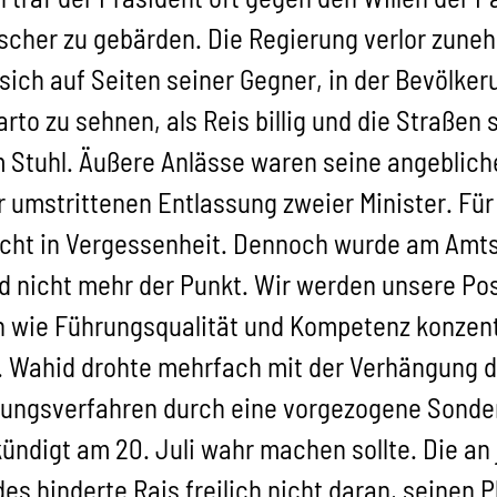
rrscher zu gebärden. Die Regierung verlor zun
sich auf Seiten seiner Gegner, in der Bevölke
arto zu sehnen, als Reis billig und die Straßen
 Stuhl. Äußere Anlässe waren seine angeblich
 umstrittenen Entlassung zweier Minister. Für 
hlicht in Vergessenheit. Dennoch wurde am Am
nd nicht mehr der Punkt. Wir werden unsere Pos
n wie Führungsqualität und Kompetenz konzentr
AN. Wahid drohte mehrfach mit der Verhängung
ungsverfahren durch eine vorgezogene Sonder
ündigt am 20. Juli wahr machen sollte. Die a
 hinderte Rais freilich nicht daran, seinen P