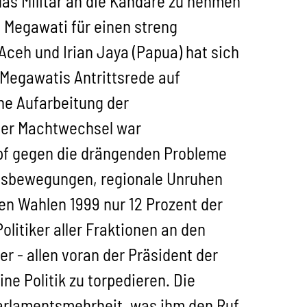
das Militär an die Kandare zu nehmen
t Megawati für einen streng
 Aceh und Irian Jaya (Papua) hat sich
Megawatis Antrittsrede auf
he Aufarbeitung der
 der Machtwechsel war
pf gegen die drängenden Probleme
nsbewegungen, regionale Unruhen
en Wahlen 1999 nur 12 Prozent der
itiker aller Fraktionen an den
r - allen voran der Präsident der
e Politik zu torpedieren. Die
Parlamentsmehrheit, was ihm den Ruf