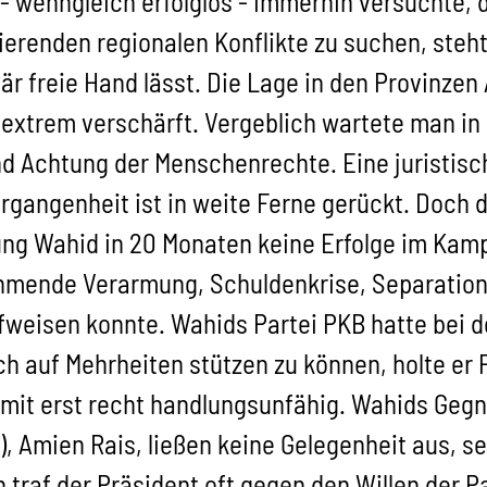
 wenngleich erfolglos - immerhin versuchte, 
lierenden regionalen Konflikte zu suchen, steh
tär freie Hand lässt. Die Lage in den Provinzen
extrem verschärft. Vergeblich wartete man in 
d Achtung der Menschenrechte. Eine juristisc
gangenheit ist in weite Ferne gerückt. Doch
ung Wahid in 20 Monaten keine Erfolge im Kam
hmende Verarmung, Schuldenkrise, Separatio
weisen konnte. Wahids Partei PKB hatte bei d
uf Mehrheiten stützen zu können, holte er Pol
mit erst recht handlungsunfähig. Wahids Gegne
Amien Rais, ließen keine Gelegenheit aus, sein
 traf der Präsident oft gegen den Willen der 