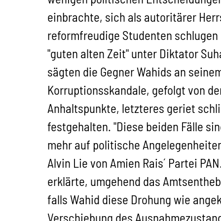
einbrachte, sich als autoritärer He
reformfreudige Studenten schlugen 
"guten alten Zeit" unter Diktator Suh
sägten die Gegner Wahids an seinem
Korruptionsskandale, gefolgt von der
Anhaltspunkte, letzteres geriet sc
festgehalten. "Diese beiden Fälle si
mehr auf politische Angelegenheite
Alvin Lie von Amien Rais´ Partei P
erklärte, umgehend das Amtsentheb
falls Wahid diese Drohung wie angek
Verschiebung des Ausnahmezustandes