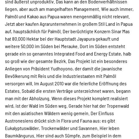
sind äußerst unproduktiv. Das kann an den Bodenverhältnissen
liegen, aber auch am mangelhaften Management. Wie auch immer,
Palmöl und Kakao aus Papua waren mengenmäßig nicht relevant.
Jetzt aber kaufen Agrarunternehmen in großem Stil Land in Papua
auf, hauptsächlich für Palmöl. Der berüchtigte Konzern Sinar Mas
hat 80.000 Hektar bei der Hauptstadt Jayapura gekauft und
weitere 50.000 im Süden bei Merauke. Dort im Süden entsteht
gerade ein so genanntes Integrated Food and Energy Estate, halb
so groß wie der gesamte Bezirk. Das Projekt ist ein besonderes
Anliegen von Präsident Yudhoyono, der damit die javanische
Bevölkerung mit Reis und die Industriestaaten mit Palmöl
versorgen will. Im August 2010 war die feierliche Eröffnung des
Estates. Sobald die ersten Verträge unterzeichnet waren, begann
man mit der Abholzung. Wenn dieses Projekt komplett realisiert
wird, ist der Wald im Süden weg. Gerade hier hat der Tropenwald
mit den asiatischen Wäldern wenig gemein. Der Einfluss
Austronesiens drückt sich in Flora und Fauna aus: es gibt
Eukalyptuswälder, Trockenwälder und Savannen. Hier leben
Baumkängurus. Hier sind auch Sümpfe, zum Beispiel in dem