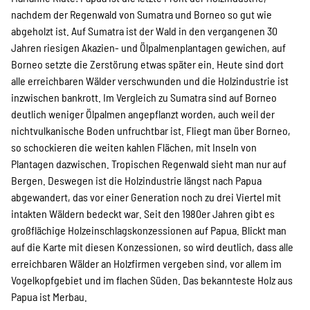
SPENDEN
nachdem der Regenwald von Sumatra und Borneo so gut wie
abgeholzt ist. Auf Sumatra ist der Wald in den vergangenen 30
Jahren riesigen Akazien- und Ölpalmenplantagen gewichen, auf
Über uns
Borneo setzte die Zerstörung etwas später ein. Heute sind dort
alle erreichbaren Wälder verschwunden und die Holzindustrie ist
inzwischen bankrott. Im Vergleich zu Sumatra sind auf Borneo
Transparenz
deutlich weniger Ölpalmen angepflanzt worden, auch weil der
nichtvulkanische Boden unfruchtbar ist. Fliegt man über Borneo,
so schockieren die weiten kahlen Flächen, mit Inseln von
Kontakt
Plantagen dazwischen. Tropischen Regenwald sieht man nur auf
Bergen. Deswegen ist die Holzindustrie längst nach Papua
abgewandert, das vor einer Generation noch zu drei Viertel mit
intakten Wäldern bedeckt war. Seit den 1980er Jahren gibt es
english
großflächige Holzeinschlagskonzessionen auf Papua. Blickt man
auf die Karte mit diesen Konzessionen, so wird deutlich, dass alle
erreichbaren Wälder an Holzfirmen vergeben sind, vor allem im
Indonesian
Vogelkopfgebiet und im flachen Süden. Das bekannteste Holz aus
Papua ist Merbau.