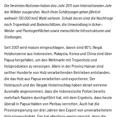
Die Vereinten Nationen haben das Jahr 2011 zum Internationalen Jahr
Suche
der Wälder ausgerufen. Nach ihren Schätzungen gehen jährlich
weltweit 130.000 km2 Wald verloren. Schuld daran sind die Nachfrage
nach Tropenholz und Bodenschätzen, die Umwandlung in Acker-,
Weide- und Plantagenflächen sowie menschliche Infrastrukturen und
Siedlungen.
Seit 2001 wird massiv eingeschlagen, davon sind 90% illegal.
Holzkonzerne aus Indonesien, Malaysia, Korea und China sind über
Papua hergefallen, um den Weltmarkt mit Tropenholz und
Holzprodukten zu versorgen. Allein in der Provinz Hainan sind
seither Hunderte von Holz verarbeitenden Betrieben entstanden,
die das Holz aus Papua verarbeiten und exportieren. Der
Holzrausch und der illegale Holzeinschlag haben derart extreme
Ausmaße angenommen, dass die indonesische Polizei bereits
mehrfach Razzien durchgeführt hat, mit dem Ergebnis, dass heute
überall in Papua Halden von Merbau verrotten. Auch hat die
Provinzregierung vor drei Jahren den Export von unverarbeitetem
Holz eingeschränkt. Das hat allerdings wenig genutzt, denn die