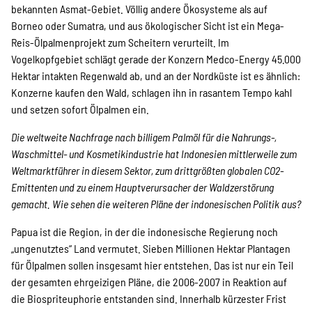
bekannten Asmat-Gebiet. Völlig andere Ökosysteme als auf
Borneo oder Sumatra, und aus ökologischer Sicht ist ein Mega-
Reis-Ölpalmenprojekt zum Scheitern verurteilt. Im
Vogelkopfgebiet schlägt gerade der Konzern Medco-Energy 45.000
Hektar intakten Regenwald ab, und an der Nordküste ist es ähnlich:
Konzerne kaufen den Wald, schlagen ihn in rasantem Tempo kahl
und setzen sofort Ölpalmen ein.
Die weltweite Nachfrage nach billigem Palmöl für die Nahrungs-,
Waschmittel- und Kosmetikindustrie hat Indonesien mittlerweile zum
Weltmarktführer in diesem Sektor, zum drittgrößten globalen CO2-
Emittenten und zu einem Hauptverursacher der Waldzerstörung
gemacht. Wie sehen die weiteren Pläne der indonesischen Politik aus?
Papua ist die Region, in der die indonesische Regierung noch
„ungenutztes“ Land vermutet. Sieben Millionen Hektar Plantagen
für Ölpalmen sollen insgesamt hier entstehen. Das ist nur ein Teil
der gesamten ehrgeizigen Pläne, die 2006-2007 in Reaktion auf
die Biospriteuphorie entstanden sind. Innerhalb kürzester Frist