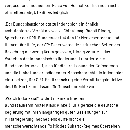
SPENDEN
vorgesehene Indonesien-Reise von Helmut Kohl sei noch nicht
offiziell bestätigt, heißt es lediglich.
Über uns
„Der Bundeskanzler pflegt zu Indonesien ein ähnlich
ambitioniertes Verhältnis wie zu China“, sagt Rudolf Bindig,
Sprecher der SPD-Bundestagsfraktion für Menschenrechte und
Humanitäre Hilfe, der
FR
: Daher werde den kritischen Seiten der
Transparenz
Beziehung nur wenig Raum gelassen. Bindig verurteilt das
Vorgehen der indonesischen Regierung. Er forderte die
Bundesregierung auf, sich für die Freilassung der Gefangenen
Kontakt
und die Einhaltung grundlegender Menschenrechte in Indonesien
einzusetzen. Der SPD-Politiker schlug eine Vermittlungsinitiative
des UN-Hochkommissars für Menschenrechte vor.
english
„Watch Indonesia!“ fordert in einem Brief an
Bundesaußenminister Klaus Kinkel (FDP), gerade die deutsche
Regierung mit ihren langjährigen guten Beziehungen zur
Indonesian
Militärregierung Indonesiens dürfe nicht die
menschenverachtende Politik des Suharto-Regimes übersehen,