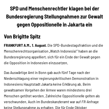
Projekte
SPD und Menschenrechtler klagen bei der
Bundesregierung Stellungnahmen zur Gewalt
Kampagne
gegen Oppositionelle in Jakarta ein
Von Brigitte Spitz
FRANKFURT A.M., 1. August.
Die SPD-Bundestagsfraktion und die
Stellenangebote
Menschenrechtsorganisation „Watch Indonesia!“ haben an die
Bundesregierung appelliert, sich für ein Ende der Gewalt gegen
die Opposition in Indonesien einzusetzen.
Werde Mitglied
Das Auswärtige Amt in Bonn gab auch fünf Tage nach der
Niederschlagung einer regierungskritischen Demonstration in
Indonesiens Hauptstadt Jakarta keine Erklärung ab. Beim
Newsletter abonnieren
gewaltsamen Vorgehen der Armee waren mindestens drei
Menschen getötet worden. Zahlreiche Oppositionelle gelten als
verschwunden. Auch im Bundeskanzleramt war auf
FR
-Anfrage
keine Stellungnahme zu erhalten. Die für Ende Oktober