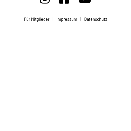
Projekte
Für Mitglieder
|
Impressum
|
Datenschutz
Kampagne
Stellenangebote
Werde Mitglied
Newsletter abonnieren