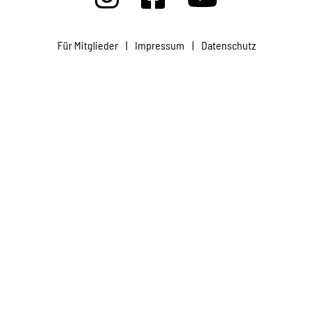
Projekte
Für Mitglieder
|
Impressum
|
Datenschutz
Kampagne
Stellenangebote
Werde Mitglied
Newsletter abonnieren