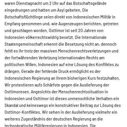
SPENDEN
waren Dienstagnacht um 2 Uhr auf das Botschaftsgelände
eingedrungen und hatten um Asyl gebeten. Die
Botschaftsflüchtlinge seien direkt von indonesischen Militär in
Über uns
Empfang genommen und, wie Augenzeugen berichten, getreten
und geschlagen worden. Osttimor ist seit 20 Jahren von
Indonesien völkerrechtswidrig besetzt. Die Internationale
Staatengemeinschaft erkennt die Besetzung nicht an, dennoch
Transparenz
fehlt es ihr trotz der massiven Menschenrechtsverletzungen und
der fortwährenden Verletzung internationalen Rechts am
politischen Willen, Indonesien auf eine Lösung des Konfliktes zu
Kontakt
drängen. Gerade der fehlende Druck ermöglicht es der
indonesischen Regierung an ihrem bisherigen Kurs festzuhalten.
Wir protestieren aufs Schärfste gegen die Auslieferung der
english
Osttimoresen. Angesichts der Menschenrechtssituation in
Indonesien und Osttimor ist dieses unmenschliche Verhalten ein
Skandal und keineswegs ein konstruktiver Beitrag zur Lösung des
Osttimor-Konfliktes. Wir sehen in der Auslieferung vielmehr ein
Indonesian
weiteres Zugeständnis der deutschen Regierung an die
technokratische Militärregierung in Indonesien. Die