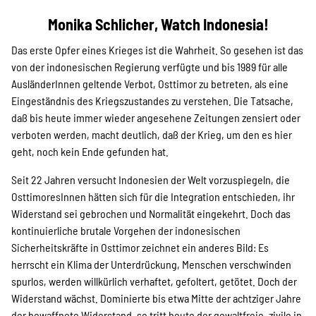
Projekte
Monika Schlicher, Watch Indonesia!
Das erste Opfer eines Krieges ist die Wahrheit. So gesehen ist das
Kampagne
von der indonesischen Regierung verfügte und bis 1989 für alle
AusländerInnen geltende Verbot, Osttimor zu betreten, als eine
Eingeständnis des Kriegszustandes zu verstehen. Die Tatsache,
daß bis heute immer wieder angesehene Zeitungen zensiert oder
Stellenangebote
verboten werden, macht deutlich, daß der Krieg, um den es hier
geht, noch kein Ende gefunden hat.
Seit 22 Jahren versucht Indonesien der Welt vorzuspiegeln, die
OsttimoresInnen hätten sich für die Integration entschieden, ihr
Werde Mitglied
Widerstand sei gebrochen und Normalität eingekehrt. Doch das
kontinuierliche brutale Vorgehen der indonesischen
Sicherheitskräfte in Osttimor zeichnet ein anderes Bild: Es
Newsletter abonnieren
herrscht ein Klima der Unterdrückung, Menschen verschwinden
spurlos, werden willkürlich verhaftet, gefoltert, getötet. Doch der
Widerstand wächst. Dominierte bis etwa Mitte der achtziger Jahre
der bewaffnete Widerstand, so tritt heute der gewaltfreie, zivile in