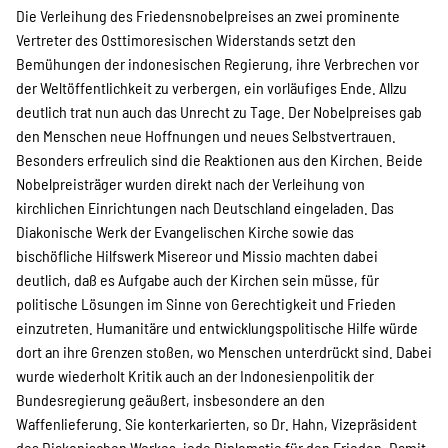
Die Verleihung des Friedensnobelpreises an zwei prominente
Suche
Vertreter des Osttimoresischen Widerstands setzt den
Bemühungen der indonesischen Regierung, ihre Verbrechen vor
der Weltöffentlichkeit zu verbergen, ein vorläufiges Ende. Allzu
deutlich trat nun auch das Unrecht zu Tage. Der Nobelpreises gab
den Menschen neue Hoffnungen und neues Selbstvertrauen.
Besonders erfreulich sind die Reaktionen aus den Kirchen. Beide
Nobelpreisträger wurden direkt nach der Verleihung von
kirchlichen Einrichtungen nach Deutschland eingeladen. Das
Diakonische Werk der Evangelischen Kirche sowie das
bischöfliche Hilfswerk Misereor und Missio machten dabei
deutlich, daß es Aufgabe auch der Kirchen sein müsse, für
politische Lösungen im Sinne von Gerechtigkeit und Frieden
einzutreten. Humanitäre und entwicklungspolitische Hilfe würde
dort an ihre Grenzen stoßen, wo Menschen unterdrückt sind. Dabei
wurde wiederholt Kritik auch an der Indonesienpolitik der
Bundesregierung geäußert, insbesondere an den
Waffenlieferung. Sie konterkarierten, so Dr. Hahn, Vizepräsident
des Diakonischen Werkes, jede Diplomatie für den Frieden. Damit