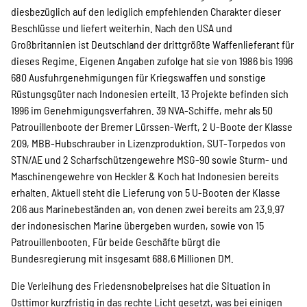
diesbezüglich auf den lediglich empfehlenden Charakter dieser
Beschlüsse und liefert weiterhin. Nach den USA und
Großbritannien ist Deutschland der drittgrößte Waffenlieferant für
dieses Regime. Eigenen Angaben zufolge hat sie von 1986 bis 1996
680 Ausfuhrgenehmigungen für Kriegswaffen und sonstige
Rüstungsgüter nach Indonesien erteilt. 13 Projekte befinden sich
1996 im Genehmigungsverfahren. 39 NVA-Schiffe, mehr als 50
Patrouillenboote der Bremer Lürssen-Werft, 2 U-Boote der Klasse
209, MBB-Hubschrauber in Lizenzproduktion, SUT-Torpedos von
STN/AE und 2 Scharfschützengewehre MSG-90 sowie Sturm- und
Maschinengewehre von Heckler & Koch hat Indonesien bereits
erhalten. Aktuell steht die Lieferung von 5 U-Booten der Klasse
206 aus Marinebeständen an, von denen zwei bereits am 23.9.97
der indonesischen Marine übergeben wurden, sowie von 15
Patrouillenbooten. Für beide Geschäfte bürgt die
Bundesregierung mit insgesamt 688,6 Millionen DM.
Die Verleihung des Friedensnobelpreises hat die Situation in
Osttimor kurzfristig in das rechte Licht gesetzt, was bei einigen