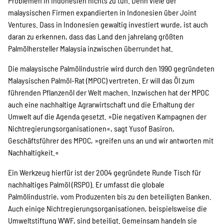
Problemen in Indonesien nichts zu tun. Denn viele der
malaysischen Firmen expandierten in Indonesien über Joint
Ventures. Dass in Indonesien gewaltig investiert wurde, ist auch
daran zu erkennen, dass das Land den jahrelang größten
Palmölhersteller Malaysia inzwischen überrundet hat.
Die malaysische Palmölindustrie wird durch den 1990 gegründeten
Malaysischen Palmöl-Rat (MPOC) vertreten. Er will das Öl zum
führenden Pflanzenöl der Welt machen. Inzwischen hat der MPOC
auch eine nachhaltige Agrarwirtschaft und die Erhaltung der
Umwelt auf die Agenda gesetzt. »Die negativen Kampagnen der
Nichtregierungsorganisationen«, sagt Yusof Basiron,
Geschäftsführer des MPOC, »greifen uns an und wir antworten mit
Nachhaltigkeit.«
Ein Werkzeug hierfür ist der 2004 gegründete Runde Tisch für
nachhaltiges Palmöl (RSPO). Er umfasst die globale
Palmölindustrie, vom Produzenten bis zu den beteiligten Banken.
Auch einige Nichtregierungsorganisationen, beispielsweise die
Umweltstiftung WWF, sind beteiligt. Gemeinsam handeln sie