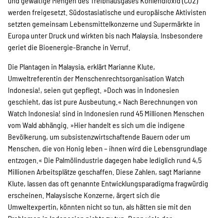
und gewaltige Mengen des Treibhausgases Kohlendioxid (CO2)
werden freigesetzt. Südostasiatische und europäische Aktivisten
setzten gemeinsam Lebensmittelkonzerne und Supermärkte in
Europa unter Druck und wirkten bis nach Malaysia. Insbesondere
geriet die Bioenergie-Branche in Verruf.
Die Plantagen in Malaysia, erklärt Marianne Klute,
Umweltreferentin der Menschenrechtsorganisation Watch
Indonesia!, seien gut gepflegt. »Doch was in Indonesien
geschieht, das ist pure Ausbeutung.« Nach Berechnungen von
Watch Indonesia! sind in Indonesien rund 45 Millionen Menschen
vom Wald abhängig. »Hier handelt es sich um die indigene
Bevölkerung, um subsistenzwirtschaftende Bauern oder um
Menschen, die von Honig leben – ihnen wird die Lebensgrundlage
entzogen.« Die Palmölindustrie dagegen habe lediglich rund 4,5
Millionen Arbeitsplätze geschaffen. Diese Zahlen, sagt Marianne
Klute, lassen das oft genannte Entwicklungsparadigma fragwürdig
erscheinen. Malaysische Konzerne, ärgert sich die
Umweltexpertin, könnten nicht so tun, als hätten sie mit den