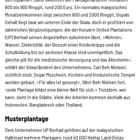
SPENDEN
800 bis 900 Ringgit, rund 200 Euro. Ein normales malaysisches
Monatseinkommen liegt zwischen 800 und 2000 Ringgit. Gopals
Gehalt liegt zwar am unteren Ende der Skala, doch er profitiert von
Über uns
zahlreichen Vergünstigungen, die der Konzern United Plantations
(UP) Berhad seinen Angestellten zukommen lässt. »Wohnen,
Wasser, Elektrizität, der Besuch einer Kinderkrippe und die
Transparenz
Schulbildung bis zur sechsten Klasse sind unentgeltlich. Das
gleiche gilt für die medizinische Versorgung und das Altenheim«,
erklärt der Vizepräsident des Unternehmens, Carl Bek-Nielsen,
Kontakt
sichtlich stolz. Sogar Moscheen, Kirchen und hinduistische Tempel
wurden gebaut. »Für alles ist gesorgt«, fährt Bek-Nielsen fort,
»jede Plantage bildet eine kleine Welt für sich.« Trotzdem, wer
kann, zieht in die Städte. Viele der Arbeiter kommen deshalb aus
english
Indonesien, Bangladesch oder Thailand.
Musterplantage
Indonesian
Dem Unternehmen UP Berhad gehören auf der malaysischen
Halbinsel mehrere Plantagen, rund 40.000 Hektar Land (hinzu