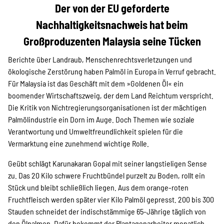
Projekte
Der von der EU geforderte
Nachhaltigkeitsnachweis hat beim
Großproduzenten Malaysia seine Tücken
Kampagne
Berichte über Landraub, Menschenrechtsverletzungen und
ökologische Zerstörung haben Palmöl in Europa in Verruf gebracht.
Für Malaysia ist das Geschäft mit dem »Goldenen Öl« ein
Stellenangebote
boomender Wirtschaftszweig, der dem Land Reichtum verspricht.
Die Kritik von Nichtregierungsorganisationen ist der mächtigen
Palmölindustrie ein Dorn im Auge. Doch Themen wie soziale
Verantwortung und Umweltfreundlichkeit spielen für die
Werde Mitglied
Vermarktung eine zunehmend wichtige Rolle.
Geübt schlägt Karunakaran Gopal mit seiner langstieligen Sense
zu. Das 20 Kilo schwere Fruchtbündel purzelt zu Boden, rollt ein
Newsletter abonnieren
Stück und bleibt schließlich liegen. Aus dem orange-roten
Fruchtfleisch werden später vier Kilo Palmöl gepresst. 200 bis 300
Stauden schneidet der indischstämmige 65-Jährige täglich von
den Ölpalmen. Dafür bekommt der Plantagenarbeiter monatlich