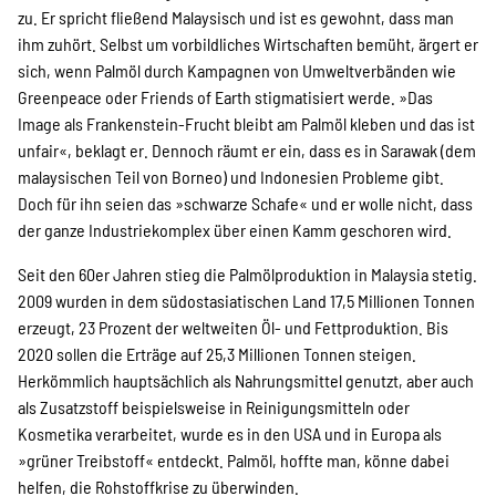
zu. Er spricht fließend Malaysisch und ist es gewohnt, dass man
ihm zuhört. Selbst um vorbildliches Wirtschaften bemüht, ärgert er
sich, wenn Palmöl durch Kampagnen von Umweltverbänden wie
Greenpeace oder Friends of Earth stigmatisiert werde. »Das
Image als Frankenstein-Frucht bleibt am Palmöl kleben und das ist
unfair«, beklagt er. Dennoch räumt er ein, dass es in Sarawak (dem
malaysischen Teil von Borneo) und Indonesien Probleme gibt.
Doch für ihn seien das »schwarze Schafe« und er wolle nicht, dass
der ganze Industriekomplex über einen Kamm geschoren wird.
Seit den 60er Jahren stieg die Palmölproduktion in Malaysia stetig.
2009 wurden in dem südostasiatischen Land 17,5 Millionen Tonnen
erzeugt, 23 Prozent der weltweiten Öl- und Fettproduktion. Bis
2020 sollen die Erträge auf 25,3 Millionen Tonnen steigen.
Herkömmlich hauptsächlich als Nahrungsmittel genutzt, aber auch
als Zusatzstoff beispielsweise in Reinigungsmitteln oder
Kosmetika verarbeitet, wurde es in den USA und in Europa als
»grüner Treibstoff« entdeckt. Palmöl, hoffte man, könne dabei
helfen, die Rohstoffkrise zu überwinden.