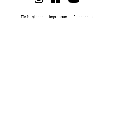
Projekte
Für Mitglieder
|
Impressum
|
Datenschutz
Kampagne
Stellenangebote
Werde Mitglied
Newsletter abonnieren