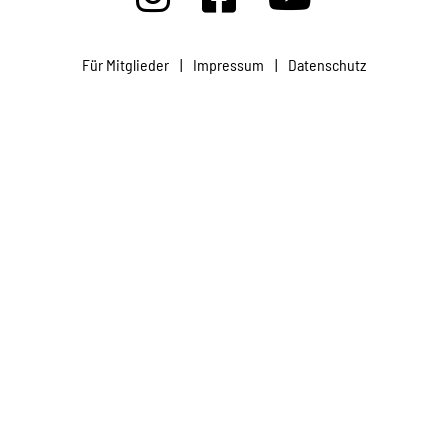
Projekte
Für Mitglieder
|
Impressum
|
Datenschutz
Kampagne
Stellenangebote
Werde Mitglied
Newsletter abonnieren