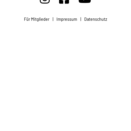
Projekte
Für Mitglieder
|
Impressum
|
Datenschutz
Kampagne
Stellenangebote
Werde Mitglied
Newsletter abonnieren