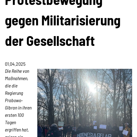
Information & Analyse
gegen Militarisierung
Pressemitteilungen &
Stellungnahmen
der Gesellschaft
Berichte & Petitionen
01.04.2025
Die Reihe von
Informations- und
Maßnahmen,
die die
Bildungsmaterialien
Regierung
Prabowo-
Gibran in ihren
Projekte
ersten 100
Tagen
ergriffen hat,
zeigen ein