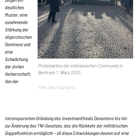
Kampagne
deutliches
Muster: eine
zunehmende
Stellenangebote
Stärkung der
oligarchischen
Dominanz und
eine
Werde Mitglied
Schwächung
der zivilen
Protestaktion der indonesischen Community in
Berlin am 1. März 2025
Vorherrschaft.
Von der
Newsletter abonnieren
Daru Supriyono
SPENDEN
intransparanten Gründung des Investmentfonds Danantara bis hin
zur Änderung des TNI-Gesetzes, das die Rückkehr der militärischen
Über uns
Doppelfunktion ermöglicht – all diese Entwicklungen deuten auf eine