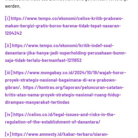
werden.
[i]
https://www.tempo.co/ekonomi/celios-kritik-prabowo-
makan-bergizi-gratis-boros-karena-tidak-tepat-sasaran-
1204242
[ii]
https://www.tempo.co/ekonomi/kritik-indef-soal-
danantara-jika-hanya-jadi-superholding-perusahaan-bumn-
saja-tidak-terlalu-bermanfaat-1211852
[iii]
https://www.mongabay.co.id/2024/10/19/wajah-horor-
proyek-strategis-nasional-bagaimana-di-era-prabowo-
gibran/
,
https://kontras.org/laporan/peluncuran-catatan-
kritis-atas-nama-proyek-strategis-nasional-ruang-hidup-
dirampas-masyarakat-tertindas
[iv]
https://celios.co.id/legal-issues-and-risks-in-the-
regulation-of-the-establishment-of-danantara/
[v]
https://www.amnesty.id/kabar-terbaru/siaran-