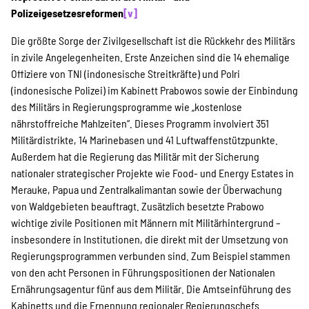
Polizeigesetzesreformen
[v]
Die größte Sorge der Zivilgesellschaft ist die Rückkehr des Militärs
in zivile Angelegenheiten. Erste Anzeichen sind die 14 ehemalige
Offiziere von TNI (indonesische Streitkräfte) und Polri
(indonesische Polizei) im Kabinett Prabowos sowie der Einbindung
des Militärs in Regierungsprogramme wie „kostenlose
nährstoffreiche Mahlzeiten“. Dieses Programm involviert 351
Militärdistrikte, 14 Marinebasen und 41 Luftwaffenstützpunkte.
Außerdem hat die Regierung das Militär mit der Sicherung
nationaler strategischer Projekte wie Food- und Energy Estates in
Merauke, Papua und Zentralkalimantan sowie der Überwachung
von Waldgebieten beauftragt. Zusätzlich besetzte Prabowo
wichtige zivile Positionen mit Männern mit Militärhintergrund –
insbesondere in Institutionen, die direkt mit der Umsetzung von
Regierungsprogrammen verbunden sind. Zum Beispiel stammen
von den acht Personen in Führungspositionen der Nationalen
Ernährungsagentur fünf aus dem Militär. Die Amtseinführung des
Kabinetts und die Ernennung regionaler Regierungschefs