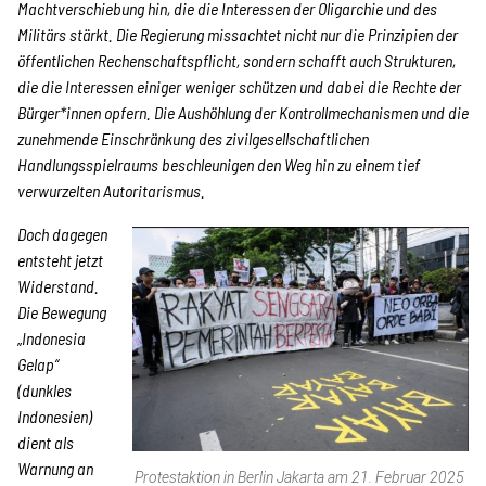
Machtverschiebung hin, die die Interessen der Oligarchie und des
Militärs stärkt. Die Regierung missachtet nicht nur die Prinzipien der
öffentlichen Rechenschaftspflicht, sondern schafft auch Strukturen,
Transparenz
die die Interessen einiger weniger schützen und dabei die Rechte der
Bürger*innen opfern. Die Aushöhlung der Kontrollmechanismen und die
zunehmende Einschränkung des zivilgesellschaftlichen
Kontakt
Handlungsspielraums beschleunigen den Weg hin zu einem tief
verwurzelten Autoritarismus.
Doch dagegen
english
entsteht jetzt
Widerstand.
Die Bewegung
Indonesian
„
Indonesia
Gelap“
(dunkles
Suche
Indonesien)
dient als
Warnung an
Protestaktion in Berlin Jakarta am 21. Februar 2025