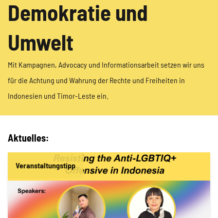
Projekte
Demokratie und
Umwelt
Kampagne
Mit Kampagnen, Advocacy und Informationsarbeit setzen wir uns
für die Achtung und Wahrung der Rechte und Freiheiten in
Stellenangebote
Indonesien und Timor-Leste ein.
Aktuelles:
Werde Mitglied
Veranstaltungstipp
Newsletter abonnieren